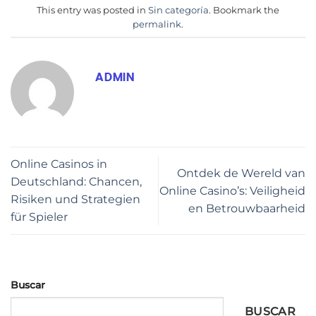
This entry was posted in
Sin categoría
. Bookmark the
permalink
.
ADMIN
Online Casinos in
Ontdek de Wereld van
Deutschland: Chancen,
Online Casino’s: Veiligheid
Risiken und Strategien
en Betrouwbaarheid
für Spieler
Buscar
BUSCAR