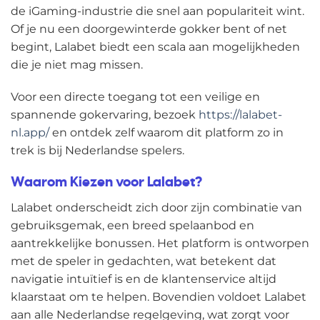
de iGaming-industrie die snel aan populariteit wint.
Of je nu een doorgewinterde gokker bent of net
begint, Lalabet biedt een scala aan mogelijkheden
die je niet mag missen.
Voor een directe toegang tot een veilige en
spannende gokervaring, bezoek
https://lalabet-
nl.app/
en ontdek zelf waarom dit platform zo in
trek is bij Nederlandse spelers.
Waarom Kiezen voor Lalabet?
Lalabet onderscheidt zich door zijn combinatie van
gebruiksgemak, een breed spelaanbod en
aantrekkelijke bonussen. Het platform is ontworpen
met de speler in gedachten, wat betekent dat
navigatie intuïtief is en de klantenservice altijd
klaarstaat om te helpen. Bovendien voldoet Lalabet
aan alle Nederlandse regelgeving, wat zorgt voor