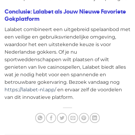
Conclusie: Lalabet als Jouw Nieuwe Favoriete
Gokplatform
Lalabet combineert een uitgebreid spelaanbod met
een veilige en gebruiksvriendelijke omgeving,
waardoor het een uitstekende keuze is voor
Nederlandse gokkers. Of je nu
sportweddenschappen wilt plaatsen of wilt
genieten van live casinospellen, Lalabet biedt alles
wat je nodig hebt voor een spannende en
betrouwbare gokervaring. Bezoek vandaag nog
https://lalabet-nl.app/
en ervaar zelf de voordelen
van dit innovatieve platform.