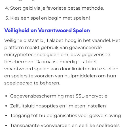
Stort geld via je favoriete betaalmethode.
Kies een spel en begin met spelen!
Veiligheid en Verantwoord Spelen
Veiligheid staat bij Lalabet hoog in het vaandel. Het
platform maakt gebruik van geavanceerde
encryptietechnologieën om jouw gegevens te
beschermen. Daarnaast moedigt Lalabet
verantwoord spelen aan door limieten in te stellen
en spelers te voorzien van hulpmiddelen om hun
speelgedrag te beheren.
Gegevensbescherming met SSL-encryptie
Zelfuitsluitingsopties en limieten instellen
Toegang tot hulporganisaties voor gokverslaving
Transparante voorwaarden en eerlijke spelregels