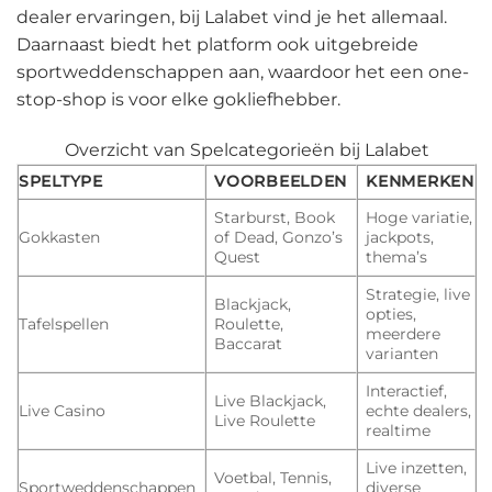
dealer ervaringen, bij Lalabet vind je het allemaal.
Daarnaast biedt het platform ook uitgebreide
sportweddenschappen aan, waardoor het een one-
stop-shop is voor elke gokliefhebber.
Overzicht van Spelcategorieën bij Lalabet
SPELTYPE
VOORBEELDEN
KENMERKEN
Starburst, Book
Hoge variatie,
Gokkasten
of Dead, Gonzo’s
jackpots,
Quest
thema’s
Strategie, live
Blackjack,
opties,
Tafelspellen
Roulette,
meerdere
Baccarat
varianten
Interactief,
Live Blackjack,
Live Casino
echte dealers,
Live Roulette
realtime
Live inzetten,
Voetbal, Tennis,
Sportweddenschappen
diverse