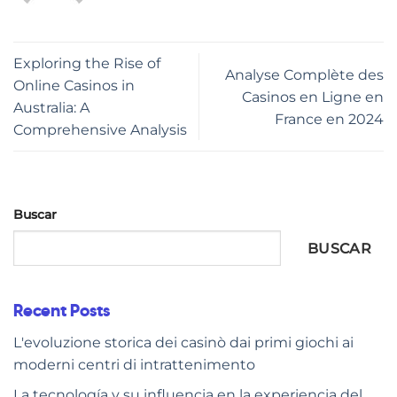
Exploring the Rise of
Analyse Complète des
Online Casinos in
Casinos en Ligne en
Australia: A
France en 2024
Comprehensive Analysis
Buscar
BUSCAR
Recent Posts
L'evoluzione storica dei casinò dai primi giochi ai
moderni centri di intrattenimento
La tecnología y su influencia en la experiencia del