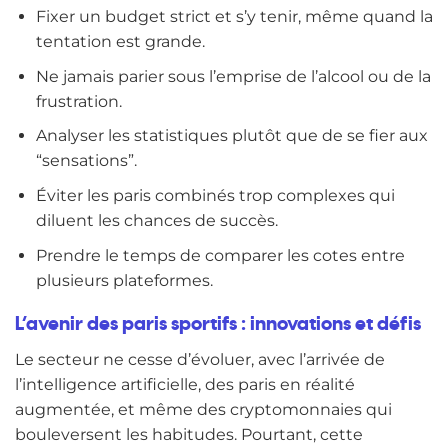
Fixer un budget strict et s’y tenir, même quand la
tentation est grande.
Ne jamais parier sous l’emprise de l’alcool ou de la
frustration.
Analyser les statistiques plutôt que de se fier aux
“sensations”.
Éviter les paris combinés trop complexes qui
diluent les chances de succès.
Prendre le temps de comparer les cotes entre
plusieurs plateformes.
L’avenir des paris sportifs : innovations et défis
Le secteur ne cesse d’évoluer, avec l’arrivée de
l’intelligence artificielle, des paris en réalité
augmentée, et même des cryptomonnaies qui
bouleversent les habitudes. Pourtant, cette