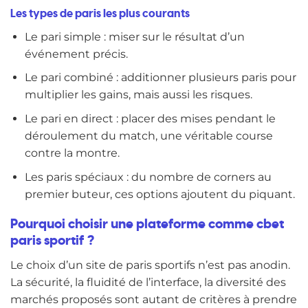
Les types de paris les plus courants
Le pari simple : miser sur le résultat d’un
événement précis.
Le pari combiné : additionner plusieurs paris pour
multiplier les gains, mais aussi les risques.
Le pari en direct : placer des mises pendant le
déroulement du match, une véritable course
contre la montre.
Les paris spéciaux : du nombre de corners au
premier buteur, ces options ajoutent du piquant.
Pourquoi choisir une plateforme comme cbet
paris sportif ?
Le choix d’un site de paris sportifs n’est pas anodin.
La sécurité, la fluidité de l’interface, la diversité des
marchés proposés sont autant de critères à prendre