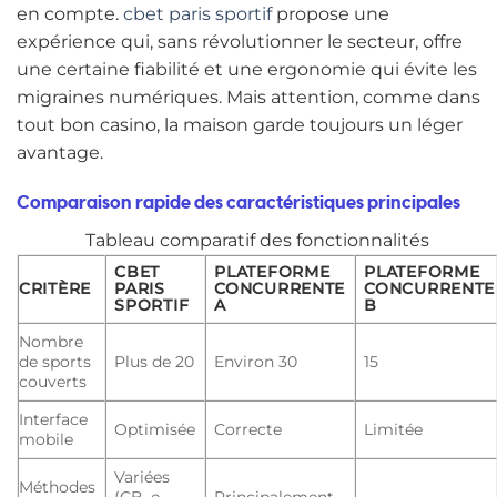
en compte.
cbet paris sportif
propose une
expérience qui, sans révolutionner le secteur, offre
une certaine fiabilité et une ergonomie qui évite les
migraines numériques. Mais attention, comme dans
tout bon casino, la maison garde toujours un léger
avantage.
Comparaison rapide des caractéristiques principales
Tableau comparatif des fonctionnalités
CBET
PLATEFORME
PLATEFORME
CRITÈRE
PARIS
CONCURRENTE
CONCURRENTE
SPORTIF
A
B
Nombre
de sports
Plus de 20
Environ 30
15
couverts
Interface
Optimisée
Correcte
Limitée
mobile
Variées
Méthodes
(CB, e-
Principalement