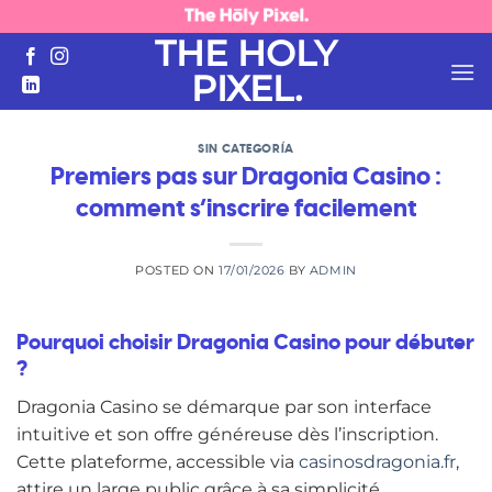
Skip
to
THE HOLY
content
PIXEL.
SIN CATEGORÍA
Premiers pas sur Dragonia Casino :
comment s’inscrire facilement
POSTED ON
17/01/2026
BY
ADMIN
Pourquoi choisir Dragonia Casino pour débuter
?
Dragonia Casino se démarque par son interface
intuitive et son offre généreuse dès l’inscription.
Cette plateforme, accessible via
casinosdragonia.fr
,
attire un large public grâce à sa simplicité