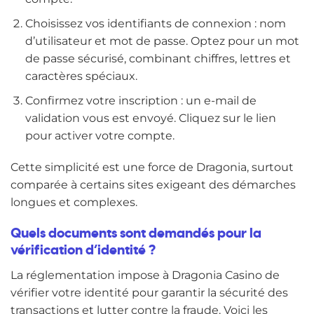
Choisissez vos identifiants de connexion : nom
d’utilisateur et mot de passe. Optez pour un mot
de passe sécurisé, combinant chiffres, lettres et
caractères spéciaux.
Confirmez votre inscription : un e-mail de
validation vous est envoyé. Cliquez sur le lien
pour activer votre compte.
Cette simplicité est une force de Dragonia, surtout
comparée à certains sites exigeant des démarches
longues et complexes.
Quels documents sont demandés pour la
vérification d’identité ?
La réglementation impose à Dragonia Casino de
vérifier votre identité pour garantir la sécurité des
transactions et lutter contre la fraude. Voici les