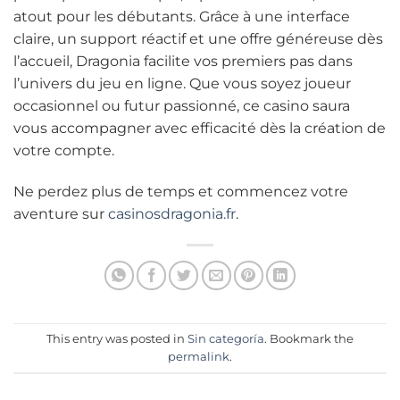
atout pour les débutants. Grâce à une interface
claire, un support réactif et une offre généreuse dès
l’accueil, Dragonia facilite vos premiers pas dans
l’univers du jeu en ligne. Que vous soyez joueur
occasionnel ou futur passionné, ce casino saura
vous accompagner avec efficacité dès la création de
votre compte.
Ne perdez plus de temps et commencez votre
aventure sur
casinosdragonia.fr
.
This entry was posted in
Sin categoría
. Bookmark the
permalink
.