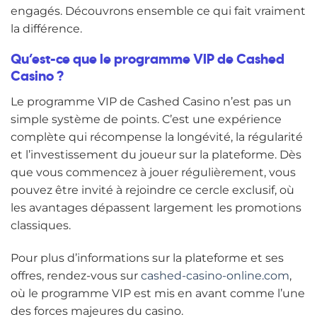
engagés. Découvrons ensemble ce qui fait vraiment
la différence.
Qu’est-ce que le programme VIP de Cashed
Casino ?
Le programme VIP de Cashed Casino n’est pas un
simple système de points. C’est une expérience
complète qui récompense la longévité, la régularité
et l’investissement du joueur sur la plateforme. Dès
que vous commencez à jouer régulièrement, vous
pouvez être invité à rejoindre ce cercle exclusif, où
les avantages dépassent largement les promotions
classiques.
Pour plus d’informations sur la plateforme et ses
offres, rendez-vous sur
cashed-casino-online.com
,
où le programme VIP est mis en avant comme l’une
des forces majeures du casino.