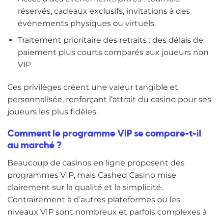
réservés, cadeaux exclusifs, invitations à des
événements physiques ou virtuels.
Traitement prioritaire des retraits : des délais de
paiement plus courts comparés aux joueurs non
VIP.
Ces privilèges créent une valeur tangible et
personnalisée, renforçant l’attrait du casino pour ses
joueurs les plus fidèles.
Comment le programme VIP se compare-t-il
au marché ?
Beaucoup de casinos en ligne proposent des
programmes VIP, mais Cashed Casino mise
clairement sur la qualité et la simplicité.
Contrairement à d’autres plateformes où les
niveaux VIP sont nombreux et parfois complexes à