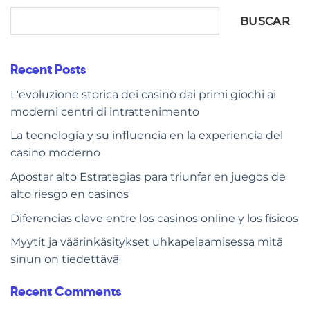
BUSCAR
Recent Posts
L'evoluzione storica dei casinò dai primi giochi ai
moderni centri di intrattenimento
La tecnología y su influencia en la experiencia del
casino moderno
Apostar alto Estrategias para triunfar en juegos de
alto riesgo en casinos
Diferencias clave entre los casinos online y los físicos
Myytit ja väärinkäsitykset uhkapelaamisessa mitä
sinun on tiedettävä
Recent Comments