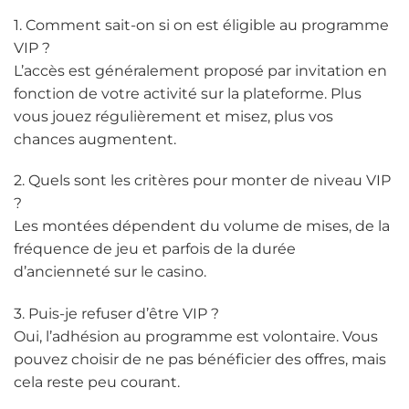
1. Comment sait-on si on est éligible au programme
VIP ?
L’accès est généralement proposé par invitation en
fonction de votre activité sur la plateforme. Plus
vous jouez régulièrement et misez, plus vos
chances augmentent.
2. Quels sont les critères pour monter de niveau VIP
?
Les montées dépendent du volume de mises, de la
fréquence de jeu et parfois de la durée
d’ancienneté sur le casino.
3. Puis-je refuser d’être VIP ?
Oui, l’adhésion au programme est volontaire. Vous
pouvez choisir de ne pas bénéficier des offres, mais
cela reste peu courant.