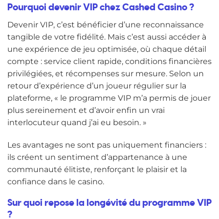
Pourquoi devenir VIP chez Cashed Casino ?
Devenir VIP, c’est bénéficier d’une reconnaissance
tangible de votre fidélité. Mais c’est aussi accéder à
une expérience de jeu optimisée, où chaque détail
compte : service client rapide, conditions financières
privilégiées, et récompenses sur mesure. Selon un
retour d’expérience d’un joueur régulier sur la
plateforme, « le programme VIP m’a permis de jouer
plus sereinement et d’avoir enfin un vrai
interlocuteur quand j’ai eu besoin. »
Les avantages ne sont pas uniquement financiers :
ils créent un sentiment d’appartenance à une
communauté élitiste, renforçant le plaisir et la
confiance dans le casino.
Sur quoi repose la longévité du programme VIP
?