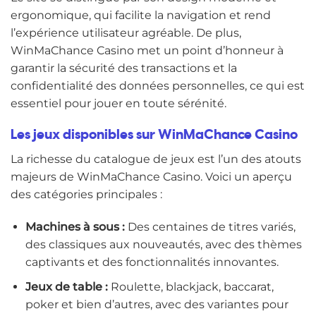
ergonomique, qui facilite la navigation et rend
l’expérience utilisateur agréable. De plus,
WinMaChance Casino met un point d’honneur à
garantir la sécurité des transactions et la
confidentialité des données personnelles, ce qui est
essentiel pour jouer en toute sérénité.
Les jeux disponibles sur WinMaChance Casino
La richesse du catalogue de jeux est l’un des atouts
majeurs de WinMaChance Casino. Voici un aperçu
des catégories principales :
Machines à sous :
Des centaines de titres variés,
des classiques aux nouveautés, avec des thèmes
captivants et des fonctionnalités innovantes.
Jeux de table :
Roulette, blackjack, baccarat,
poker et bien d’autres, avec des variantes pour