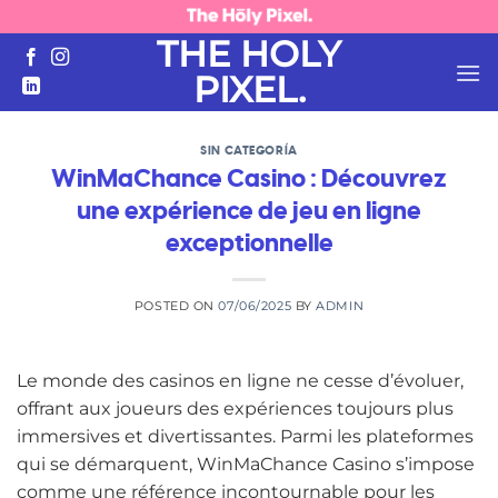
Skip
to
THE HOLY
content
PIXEL.
SIN CATEGORÍA
WinMaChance Casino : Découvrez
une expérience de jeu en ligne
exceptionnelle
POSTED ON
07/06/2025
BY
ADMIN
Le monde des casinos en ligne ne cesse d’évoluer,
offrant aux joueurs des expériences toujours plus
immersives et divertissantes. Parmi les plateformes
qui se démarquent, WinMaChance Casino s’impose
comme une référence incontournable pour les