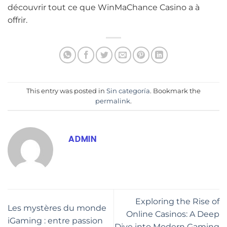
découvrir tout ce que WinMaChance Casino a à
offrir.
This entry was posted in
Sin categoría
. Bookmark the
permalink
.
ADMIN
Exploring the Rise of
Les mystères du monde
Online Casinos: A Deep
iGaming : entre passion
Dive into Modern Gaming