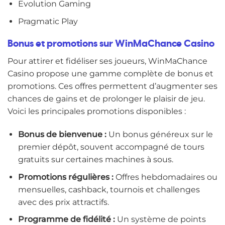
Evolution Gaming
Pragmatic Play
Bonus et promotions sur WinMaChance Casino
Pour attirer et fidéliser ses joueurs, WinMaChance
Casino propose une gamme complète de bonus et
promotions. Ces offres permettent d’augmenter ses
chances de gains et de prolonger le plaisir de jeu.
Voici les principales promotions disponibles :
Bonus de bienvenue :
Un bonus généreux sur le
premier dépôt, souvent accompagné de tours
gratuits sur certaines machines à sous.
Promotions régulières :
Offres hebdomadaires ou
mensuelles, cashback, tournois et challenges
avec des prix attractifs.
Programme de fidélité :
Un système de points