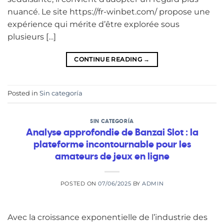
nuancé. Le site https://fr-winbet.com/ propose une
expérience qui mérite d’être explorée sous
plusieurs […]
CONTINUE READING
→
Posted in
Sin categoría
SIN CATEGORÍA
Analyse approfondie de Banzai Slot : la
plateforme incontournable pour les
amateurs de jeux en ligne
POSTED ON
07/06/2025
BY
ADMIN
Avec la croissance exponentielle de l’industrie des