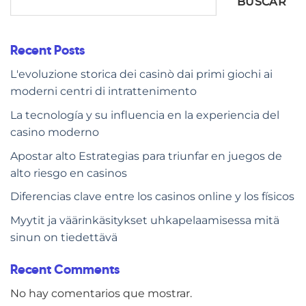
BUSCAR
Recent Posts
L'evoluzione storica dei casinò dai primi giochi ai
moderni centri di intrattenimento
La tecnología y su influencia en la experiencia del
casino moderno
Apostar alto Estrategias para triunfar en juegos de
alto riesgo en casinos
Diferencias clave entre los casinos online y los físicos
Myytit ja väärinkäsitykset uhkapelaamisessa mitä
sinun on tiedettävä
Recent Comments
No hay comentarios que mostrar.