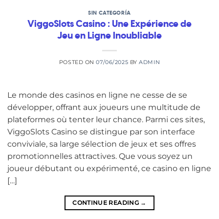
SIN CATEGORÍA
ViggoSlots Casino : Une Expérience de
Jeu en Ligne Inoubliable
POSTED ON
07/06/2025
BY
ADMIN
Le monde des casinos en ligne ne cesse de se
développer, offrant aux joueurs une multitude de
plateformes où tenter leur chance. Parmi ces sites,
ViggoSlots Casino se distingue par son interface
conviviale, sa large sélection de jeux et ses offres
promotionnelles attractives. Que vous soyez un
joueur débutant ou expérimenté, ce casino en ligne
[…]
CONTINUE READING
→