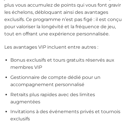
plus vous accumulez de points qui vous font gravir
les échelons, débloquant ainsi des avantages
exclusifs. Ce programme n’est pas figé : il est conçu
pour valoriser la longévité et la fréquence de jeu,
tout en offrant une expérience personnalisée.
Les avantages VIP incluent entre autres :
Bonus exclusifs et tours gratuits réservés aux
membres VIP
Gestionnaire de compte dédié pour un
accompagnement personnalisé
Retraits plus rapides avec des limites
augmentées
Invitations à des événements privés et tournois
exclusifs