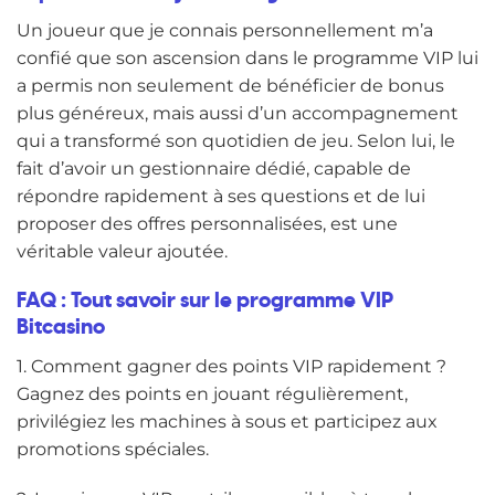
Un joueur que je connais personnellement m’a
confié que son ascension dans le programme VIP lui
a permis non seulement de bénéficier de bonus
plus généreux, mais aussi d’un accompagnement
qui a transformé son quotidien de jeu. Selon lui, le
fait d’avoir un gestionnaire dédié, capable de
répondre rapidement à ses questions et de lui
proposer des offres personnalisées, est une
véritable valeur ajoutée.
FAQ : Tout savoir sur le programme VIP
Bitcasino
1. Comment gagner des points VIP rapidement ?
Gagnez des points en jouant régulièrement,
privilégiez les machines à sous et participez aux
promotions spéciales.