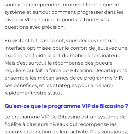
souhaitez comprendre comment fonctionne ce
système et surtout comment progresser dans les
niveaux VIP, ce guide répondra à toutes vos
questions avec précision.
En visitant
bit-casino.net
, vous découvrirez une
interface optimisée pour le confort de jeu, avec une
expérience fluide allant du mobile à l’ordinateur.
Mais c’est surtout la récompense des joueurs
réguliers qui fait la force de Bitcasino. Décortiquons
ensemble les mécanismes de ce programme VIP,
ses bénéfices, et les stratégies pour améliorer
rapidement votre statut.
Qu’est-ce que le programme VIP de Bitcasino ?
Le programme VIP de Bitcasino est un système de
fidélité à plusieurs niveaux qui récompense les
joueurs en fonction de leur activité. Plus vous jouez,