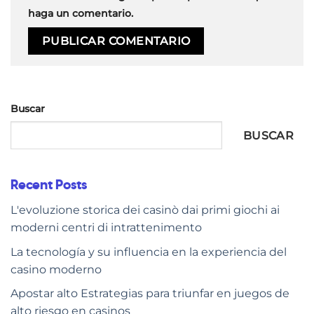
haga un comentario.
Buscar
BUSCAR
Recent Posts
L'evoluzione storica dei casinò dai primi giochi ai
moderni centri di intrattenimento
La tecnología y su influencia en la experiencia del
casino moderno
Apostar alto Estrategias para triunfar en juegos de
alto riesgo en casinos