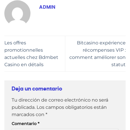
ADMIN
Les offres
Bitcasino expérience
promotionnelles
récompenses VIP :
actuelles chez Bdmbet
comment améliorer son
Casino en détails
statut
Deja un comentario
Tu dirección de correo electrónico no será
publicada.
Los campos obligatorios están
marcados con
*
Comentario
*