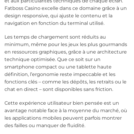
et aux particularités techniques de chaque écran.
Fatboss Casino excelle dans ce domaine grâce à un
design responsive, qui ajuste le contenu et la
navigation en fonction du terminal utilisé.
Les temps de chargement sont réduits au
minimum, même pour les jeux les plus gourmands
en ressources graphiques, grâce à une architecture
technique optimisée. Que ce soit sur un
smartphone compact ou une tablette haute
définition, l’ergonomie reste impeccable et les
fonctions clés – comme les dépôts, les retraits ou le
chat en direct – sont disponibles sans friction.
Cette expérience utilisateur bien pensée est un
avantage notable face à la moyenne du marché, où
les applications mobiles peuvent parfois montrer
des failles ou manquer de fluidité.