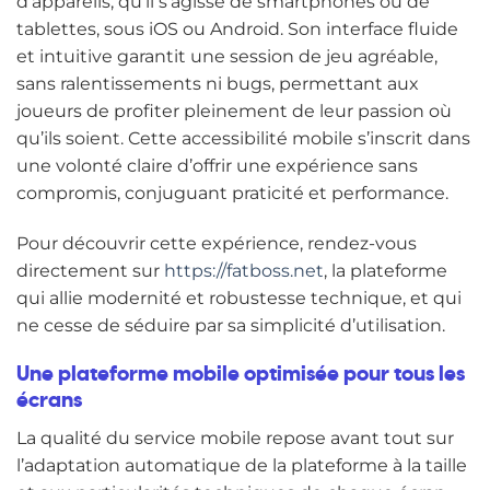
d’appareils, qu’il s’agisse de smartphones ou de
tablettes, sous iOS ou Android. Son interface fluide
et intuitive garantit une session de jeu agréable,
sans ralentissements ni bugs, permettant aux
joueurs de profiter pleinement de leur passion où
qu’ils soient. Cette accessibilité mobile s’inscrit dans
une volonté claire d’offrir une expérience sans
compromis, conjuguant praticité et performance.
Pour découvrir cette expérience, rendez-vous
directement sur
https://fatboss.net
, la plateforme
qui allie modernité et robustesse technique, et qui
ne cesse de séduire par sa simplicité d’utilisation.
Une plateforme mobile optimisée pour tous les
écrans
La qualité du service mobile repose avant tout sur
l’adaptation automatique de la plateforme à la taille