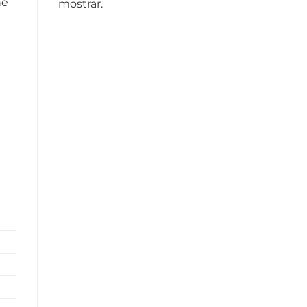
ne
mostrar.