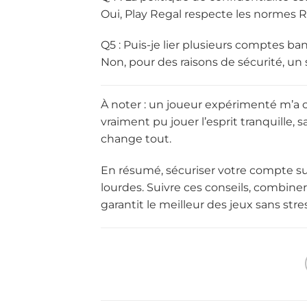
Oui, Play Regal respecte les normes 
Q5 : Puis-je lier plusieurs comptes ban
Non, pour des raisons de sécurité, un
À noter : un joueur expérimenté m’a co
vraiment pu jouer l’esprit tranquille,
change tout.
En résumé, sécuriser votre compte s
lourdes. Suivre ces conseils, combiner
garantit le meilleur des jeux sans stre