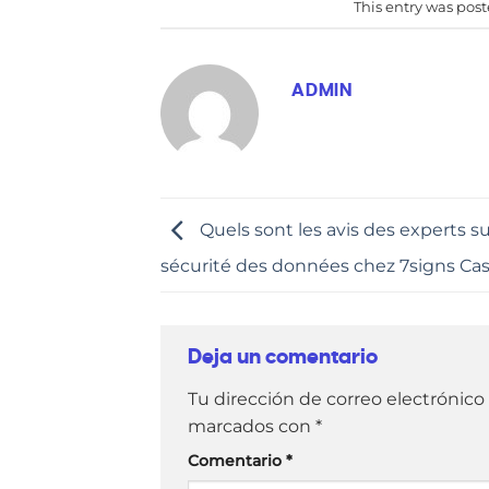
This entry was pos
ADMIN
Quels sont les avis des experts su
sécurité des données chez 7signs Ca
Deja un comentario
Tu dirección de correo electrónico
marcados con
*
Comentario
*