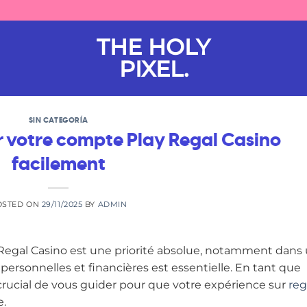
THE HOLY
PIXEL.
SIN CATEGORÍA
 votre compte Play Regal Casino
facilement
OSTED ON
29/11/2025
BY
ADMIN
 Regal Casino est une priorité absolue, notamment dans
personnelles et financières est essentielle. En tant que
t crucial de vous guider pour que votre expérience sur
reg
e.