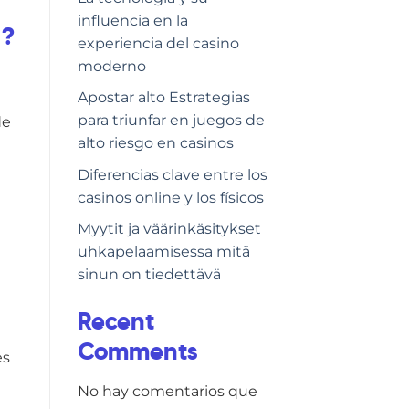
influencia en la
 ?
experiencia del casino
moderno
Apostar alto Estrategias
para triunfar en juegos de
de
alto riesgo en casinos
Diferencias clave entre los
casinos online y los físicos
Myytit ja väärinkäsitykset
uhkapelaamisessa mitä
sinun on tiedettävä
Recent
Comments
es
No hay comentarios que