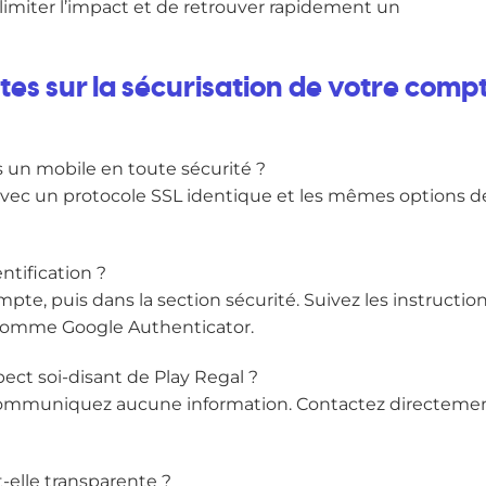
limiter l’impact et de retrouver rapidement un
es sur la sécurisation de votre comp
is un mobile en toute sécurité ?
 avec un protocole SSL identique et les mêmes options d
ntification ?
pte, puis dans la section sécurité. Suivez les instructio
 comme Google Authenticator.
spect soi-disant de Play Regal ?
ne communiquez aucune information. Contactez directeme
t-elle transparente ?