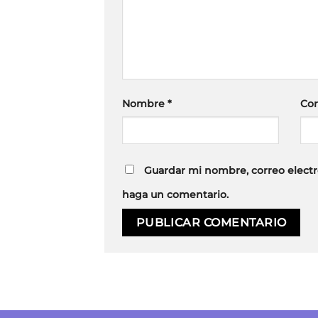
Nombre
*
Cor
Guardar mi nombre, correo electr
haga un comentario.