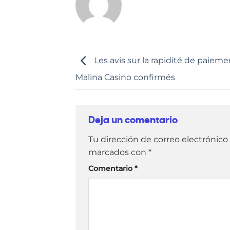
Les avis sur la rapidité de paiem
Malina Casino confirmés
Deja un comentario
Tu dirección de correo electrónico
marcados con
*
Comentario
*