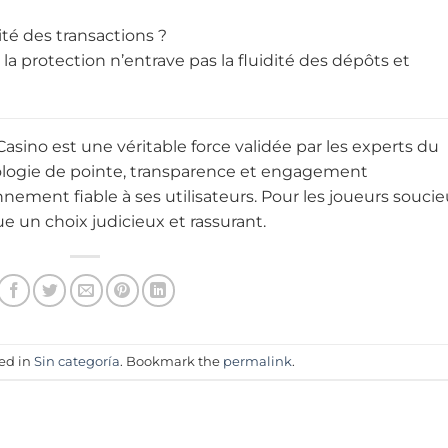
dité des transactions ?
 : la protection n’entrave pas la fluidité des dépôts et
asino est une véritable force validée par les experts du
nologie de pointe, transparence et engagement
nnement fiable à ses utilisateurs. Pour les joueurs souci
ue un choix judicieux et rassurant.
ted in
Sin categoría
. Bookmark the
permalink
.