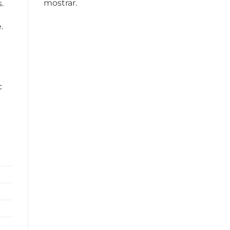
mostrar.
.
.
c