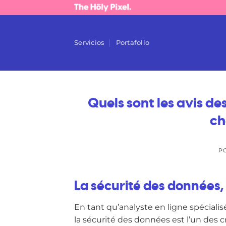
Skip
to
content
Servicios
Portafolio
Quels sont les avis de
ch
P
La sécurité des données, 
En tant qu’analyste en ligne spécialis
la sécurité des données est l’un des 