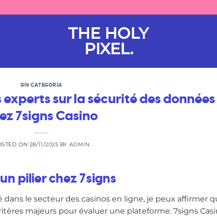
THE HOLY
PIXEL.
SIN CATEGORÍA
s experts sur la sécurité des données
ez 7signs Casino
OSTED ON
28/11/2025
BY
ADMIN
un pilier chez 7signs
é dans le secteur des casinos en ligne, je peux affirmer 
critères majeurs pour évaluer une plateforme. 7signs Casi