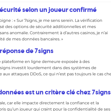
sécurité selon un joueur confirmé
ne : « Sur 7signs, je me sens serein. La vérification
posé des options de sécurité additionnelles et mes
 sans anomalie. Contrairement à d’autres casinos, je n’ai
lité de mes données bancaires. »
a réponse de 7signs
e plateforme en ligne demeure exposée à des
7signs investit lourdement dans des systèmes de
e aux attaques DDoS, ce qui n’est pas toujours le cas ch
données est un critère clé chez 7signs
ale, car elle impacte directement la confiance et la
ris qu’un joueur qui craint pour la confidentialité de ses