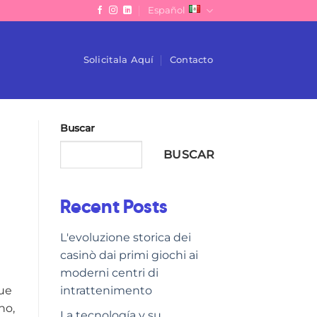
Español
Solicitala Aquí
Contacto
Buscar
BUSCAR
Recent Posts
L'evoluzione storica dei
casinò dai primi giochi ai
moderni centri di
intrattenimento
que
no,
La tecnología y su