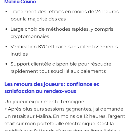
Malina Casino
Traitement des retraits en moins de 24 heures
pour la majorité des cas
Large choix de méthodes rapides, y compris
cryptomonnaies
Vérification KYC efficace, sans ralentissements
inutiles
Support clientèle disponible pour résoudre
rapidement tout souci lié aux paiements
Les retours des joueurs : confiance et
satisfaction au rendez-vous
Un joueur expérimenté témoigne :
« Après plusieurs sessions gagnantes, j’ai demandé
un retrait sur Malina. En moins de 12 heures, l’argent
était sur mon portefeuille électronique. C’est la
rapidité que j’attends d’un casino en ligne fiable. »