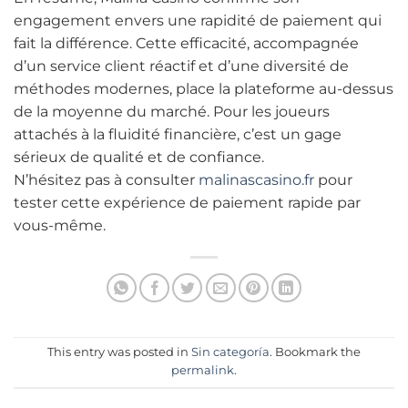
engagement envers une rapidité de paiement qui
fait la différence. Cette efficacité, accompagnée
d’un service client réactif et d’une diversité de
méthodes modernes, place la plateforme au-dessus
de la moyenne du marché. Pour les joueurs
attachés à la fluidité financière, c’est un gage
sérieux de qualité et de confiance.
N’hésitez pas à consulter
malinascasino.fr
pour
tester cette expérience de paiement rapide par
vous-même.
This entry was posted in
Sin categoría
. Bookmark the
permalink
.