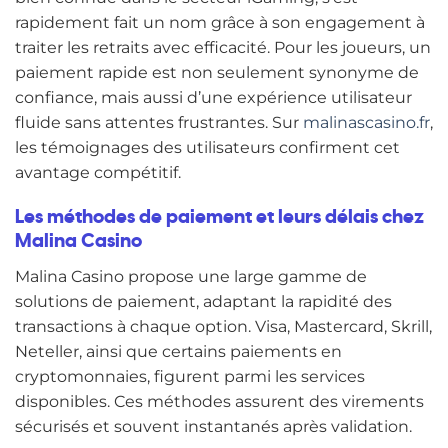
rapidement fait un nom grâce à son engagement à
traiter les retraits avec efficacité. Pour les joueurs, un
paiement rapide est non seulement synonyme de
confiance, mais aussi d’une expérience utilisateur
fluide sans attentes frustrantes. Sur
malinascasino.fr
,
les témoignages des utilisateurs confirment cet
avantage compétitif.
Les méthodes de paiement et leurs délais chez
Malina Casino
Malina Casino propose une large gamme de
solutions de paiement, adaptant la rapidité des
transactions à chaque option. Visa, Mastercard, Skrill,
Neteller, ainsi que certains paiements en
cryptomonnaies, figurent parmi les services
disponibles. Ces méthodes assurent des virements
sécurisés et souvent instantanés après validation.