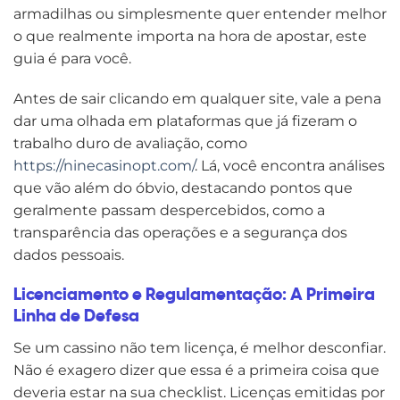
armadilhas ou simplesmente quer entender melhor
o que realmente importa na hora de apostar, este
guia é para você.
Antes de sair clicando em qualquer site, vale a pena
dar uma olhada em plataformas que já fizeram o
trabalho duro de avaliação, como
https://ninecasinopt.com/
. Lá, você encontra análises
que vão além do óbvio, destacando pontos que
geralmente passam despercebidos, como a
transparência das operações e a segurança dos
dados pessoais.
Licenciamento e Regulamentação: A Primeira
Linha de Defesa
Se um cassino não tem licença, é melhor desconfiar.
Não é exagero dizer que essa é a primeira coisa que
deveria estar na sua checklist. Licenças emitidas por