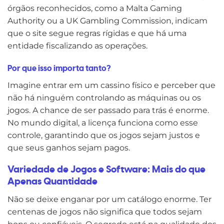
órgãos reconhecidos, como a Malta Gaming
Authority ou a UK Gambling Commission, indicam
que o site segue regras rígidas e que há uma
entidade fiscalizando as operações.
Por que isso importa tanto?
Imagine entrar em um cassino físico e perceber que
não há ninguém controlando as máquinas ou os
jogos. A chance de ser passado para trás é enorme.
No mundo digital, a licença funciona como esse
controle, garantindo que os jogos sejam justos e
que seus ganhos sejam pagos.
Variedade de Jogos e Software: Mais do que
Apenas Quantidade
Não se deixe enganar por um catálogo enorme. Ter
centenas de jogos não significa que todos sejam