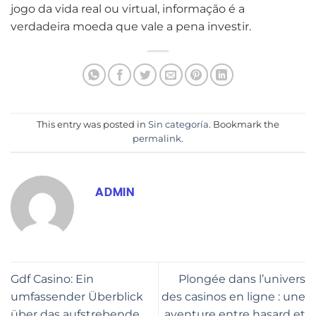
jogo da vida real ou virtual, informação é a
verdadeira moeda que vale a pena investir.
This entry was posted in
Sin categoría
. Bookmark the
permalink
.
ADMIN
Gdf Casino: Ein
Plongée dans l’univers
umfassender Überblick
des casinos en ligne : une
über das aufstrebende
aventure entre hasard et