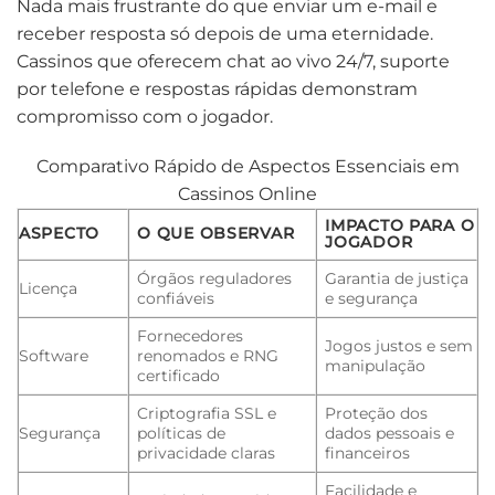
Nada mais frustrante do que enviar um e-mail e
receber resposta só depois de uma eternidade.
Cassinos que oferecem chat ao vivo 24/7, suporte
por telefone e respostas rápidas demonstram
compromisso com o jogador.
Comparativo Rápido de Aspectos Essenciais em
Cassinos Online
IMPACTO PARA O
ASPECTO
O QUE OBSERVAR
JOGADOR
Órgãos reguladores
Garantia de justiça
Licença
confiáveis
e segurança
Fornecedores
Jogos justos e sem
Software
renomados e RNG
manipulação
certificado
Criptografia SSL e
Proteção dos
Segurança
políticas de
dados pessoais e
privacidade claras
financeiros
Facilidade e