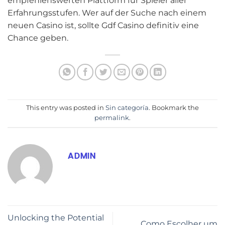
empfehlenswerten Plattform für Spieler aller
Erfahrungsstufen. Wer auf der Suche nach einem
neuen Casino ist, sollte Gdf Casino definitiv eine
Chance geben.
This entry was posted in
Sin categoría
. Bookmark the
permalink
.
ADMIN
Unlocking the Potential
Como Escolher um