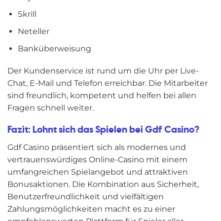
Skrill
Neteller
Banküberweisung
Der Kundenservice ist rund um die Uhr per Live-
Chat, E-Mail und Telefon erreichbar. Die Mitarbeiter
sind freundlich, kompetent und helfen bei allen
Fragen schnell weiter.
Fazit: Lohnt sich das Spielen bei Gdf Casino?
Gdf Casino präsentiert sich als modernes und
vertrauenswürdiges Online-Casino mit einem
umfangreichen Spielangebot und attraktiven
Bonusaktionen. Die Kombination aus Sicherheit,
Benutzerfreundlichkeit und vielfältigen
Zahlungsmöglichkeiten macht es zu einer