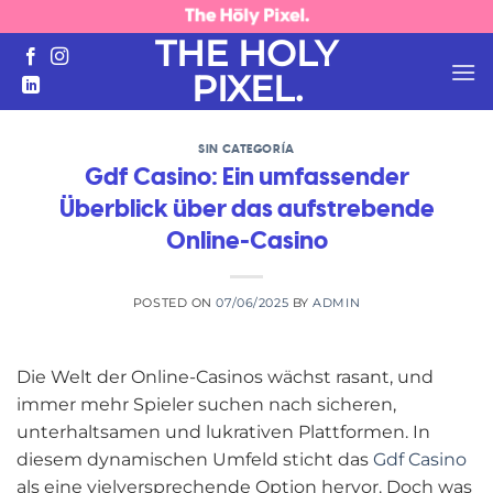
Skip
to
THE HOLY
content
PIXEL.
SIN CATEGORÍA
Gdf Casino: Ein umfassender
Überblick über das aufstrebende
Online-Casino
POSTED ON
07/06/2025
BY
ADMIN
Die Welt der Online-Casinos wächst rasant, und
immer mehr Spieler suchen nach sicheren,
unterhaltsamen und lukrativen Plattformen. In
diesem dynamischen Umfeld sticht das
Gdf Casino
als eine vielversprechende Option hervor. Doch was