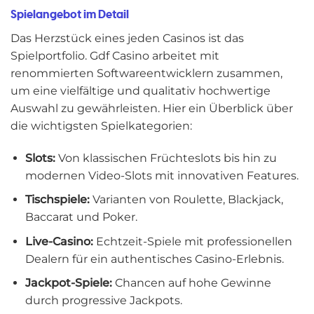
Spielangebot im Detail
Das Herzstück eines jeden Casinos ist das
Spielportfolio. Gdf Casino arbeitet mit
renommierten Softwareentwicklern zusammen,
um eine vielfältige und qualitativ hochwertige
Auswahl zu gewährleisten. Hier ein Überblick über
die wichtigsten Spielkategorien:
Slots:
Von klassischen Früchteslots bis hin zu
modernen Video-Slots mit innovativen Features.
Tischspiele:
Varianten von Roulette, Blackjack,
Baccarat und Poker.
Live-Casino:
Echtzeit-Spiele mit professionellen
Dealern für ein authentisches Casino-Erlebnis.
Jackpot-Spiele:
Chancen auf hohe Gewinne
durch progressive Jackpots.