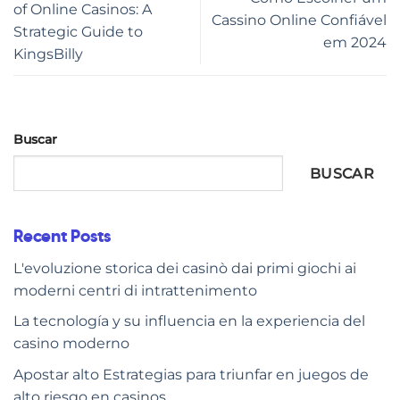
of Online Casinos: A
Cassino Online Confiável
Strategic Guide to
em 2024
KingsBilly
Buscar
BUSCAR
Recent Posts
L'evoluzione storica dei casinò dai primi giochi ai
moderni centri di intrattenimento
La tecnología y su influencia en la experiencia del
casino moderno
Apostar alto Estrategias para triunfar en juegos de
alto riesgo en casinos