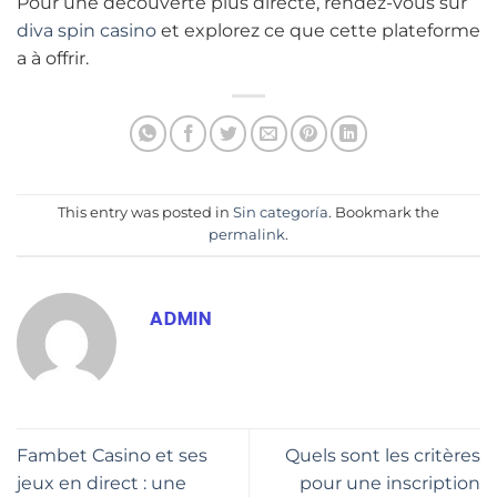
Pour une découverte plus directe, rendez-vous sur
diva spin casino
et explorez ce que cette plateforme
a à offrir.
This entry was posted in
Sin categoría
. Bookmark the
permalink
.
ADMIN
Fambet Casino et ses
Quels sont les critères
jeux en direct : une
pour une inscription