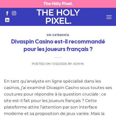
Skip
to
THE HOLY
content
PIXEL.
SIN CATEGORÍA
Divaspin Casino est-il recommandé
pour les joueurs français ?
POSTED ON
11/02/2026
BY
ADMIN
En tant qu’analyste en ligne spécialisé dans les
casinos, j’ai examiné Divaspin Casino sous toutes ses
coutures pour répondre à la question cruciale : ce
site est-il fait pour les joueurs français ? Cette
plateforme attire l’attention par son interface
moderne et sa proposition de jeux variée. Mais la