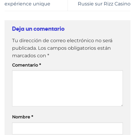
expérience unique
Russie sur Rizz Casino
Deja un comentario
Tu dirección de correo electrónico no será
publicada.
Los campos obligatorios están
marcados con
*
Comentario
*
Nombre
*