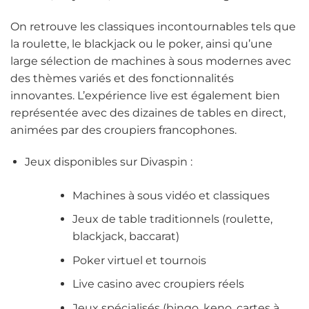
On retrouve les classiques incontournables tels que
la roulette, le blackjack ou le poker, ainsi qu’une
large sélection de machines à sous modernes avec
des thèmes variés et des fonctionnalités
innovantes. L’expérience live est également bien
représentée avec des dizaines de tables en direct,
animées par des croupiers francophones.
Jeux disponibles sur Divaspin :
Machines à sous vidéo et classiques
Jeux de table traditionnels (roulette,
blackjack, baccarat)
Poker virtuel et tournois
Live casino avec croupiers réels
Jeux spécialisés (bingo, keno, cartes à