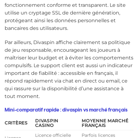
fonctionnement conforme et transparent. Le site
utilise un cryptage SSL de dernière génération,
protégeant ainsi les données personnelles et
bancaires des utilisateurs.
Par ailleurs, Divaspin affiche clairement sa politique
de jeu responsable, encourageant les joueurs à
maîtriser leur budget et à éviter les comportements
compulsifs. Le support client est aussi un indicateur
important de fiabilité : accessible en français, il
répond rapidement via chat en direct ou email, ce
qui rassure sur la disponibilité d’une assistance à
tout moment.
Mini-comparatif rapide : divaspin vs marché français
DIVASPIN
MOYENNE MARCHÉ
CRITÈRES
CASINO
FRANÇAIS
Licence officielle
Parfois licences