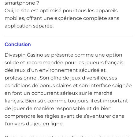
smartphone ?
Oui, le site est optimisé pour tous les appareils
mobiles, offrant une expérience complète sans
application séparée.
Conclusion
Divaspin Casino se présente comme une option
solide et recommandée pour les joueurs français
désireux d’un environnement sécurisé et
professionnel. Son offre de jeux diversifiée, ses
conditions de bonus claires et son interface soignée
en font un concurrent sérieux sur le marché
français. Bien sûr, comme toujours, il est important
de jouer de manière responsable et de bien
comprendre les règles avant de s’aventurer dans
l’univers du jeu en ligne.