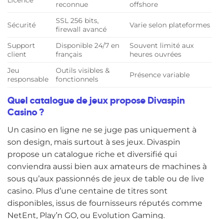
Licence
reconnue
offshore
SSL 256 bits,
Sécurité
Varie selon plateformes
firewall avancé
Support
Disponible 24/7 en
Souvent limité aux
client
français
heures ouvrées
Jeu
Outils visibles &
Présence variable
responsable
fonctionnels
Quel catalogue de jeux propose Divaspin
Casino ?
Un casino en ligne ne se juge pas uniquement à
son design, mais surtout à ses jeux. Divaspin
propose un catalogue riche et diversifié qui
conviendra aussi bien aux amateurs de machines à
sous qu’aux passionnés de jeux de table ou de live
casino. Plus d’une centaine de titres sont
disponibles, issus de fournisseurs réputés comme
NetEnt, Play’n GO, ou Evolution Gaming.