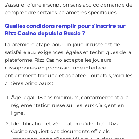
s’assurer d’une inscription sans accroc demande de
comprendre certains paramètres spécifiques.
Quelles conditions remplir pour s’inscrire sur
Rizz Casino depuis la Russie ?
La première étape pour un joueur russe est de
satisfaire aux exigences légales et techniques de la
plateforme. Rizz Casino accepte les joueurs
russophones en proposant une interface
entièrement traduite et adaptée. Toutefois, voici les
critères principaux :
Âge légal : 18 ans minimum, conformément à la
réglementation russe sur les jeux d’argent en
ligne.
Identification et vérification d’identité : Rizz
Casino requiert des documents officiels