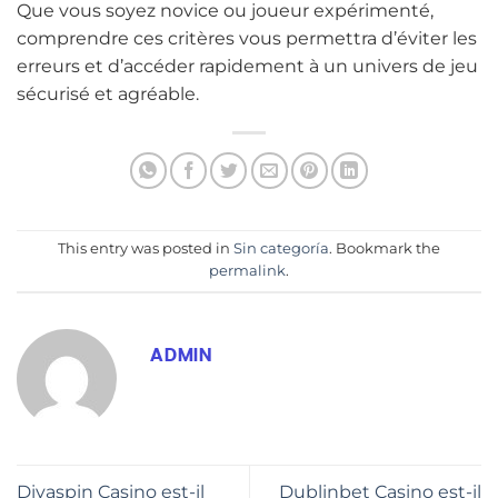
Que vous soyez novice ou joueur expérimenté,
comprendre ces critères vous permettra d’éviter les
erreurs et d’accéder rapidement à un univers de jeu
sécurisé et agréable.
This entry was posted in
Sin categoría
. Bookmark the
permalink
.
ADMIN
Divaspin Casino est-il
Dublinbet Casino est-il