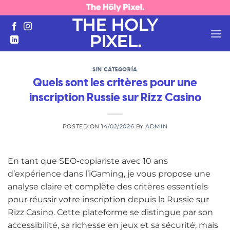
Skip
to
THE HOLY
content
PIXEL.
SIN CATEGORÍA
Quels sont les critères pour une
inscription Russie sur Rizz Casino
POSTED ON
14/02/2026
BY
ADMIN
En tant que SEO-copiariste avec 10 ans
d’expérience dans l’iGaming, je vous propose une
analyse claire et complète des critères essentiels
pour réussir votre inscription depuis la Russie sur
Rizz Casino. Cette plateforme se distingue par son
accessibilité, sa richesse en jeux et sa sécurité, mais