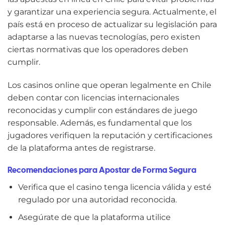
y garantizar una experiencia segura. Actualmente, el
país está en proceso de actualizar su legislación para
adaptarse a las nuevas tecnologías, pero existen
ciertas normativas que los operadores deben
cumplir.
Los casinos online que operan legalmente en Chile
deben contar con licencias internacionales
reconocidas y cumplir con estándares de juego
responsable. Además, es fundamental que los
jugadores verifiquen la reputación y certificaciones
de la plataforma antes de registrarse.
Recomendaciones para Apostar de Forma Segura
Verifica que el casino tenga licencia válida y esté
regulado por una autoridad reconocida.
Asegúrate de que la plataforma utilice