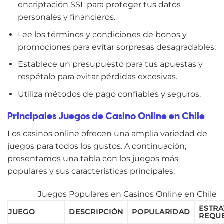
encriptación SSL para proteger tus datos
personales y financieros.
Lee los términos y condiciones de bonos y
promociones para evitar sorpresas desagradables.
Establece un presupuesto para tus apuestas y
respétalo para evitar pérdidas excesivas.
Utiliza métodos de pago confiables y seguros.
Principales Juegos de Casino Online en Chile
Los casinos online ofrecen una amplia variedad de
juegos para todos los gustos. A continuación,
presentamos una tabla con los juegos más
populares y sus características principales:
Juegos Populares en Casinos Online en Chile
ESTRA
JUEGO
DESCRIPCIÓN
POPULARIDAD
REQU