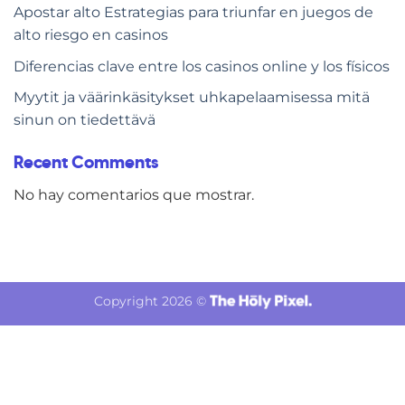
Apostar alto Estrategias para triunfar en juegos de
alto riesgo en casinos
Diferencias clave entre los casinos online y los físicos
Myytit ja väärinkäsitykset uhkapelaamisessa mitä
sinun on tiedettävä
Recent Comments
No hay comentarios que mostrar.
Copyright 2026 ©