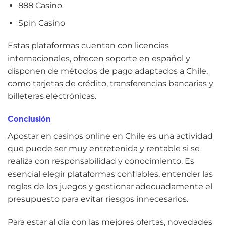
888 Casino
Spin Casino
Estas plataformas cuentan con licencias
internacionales, ofrecen soporte en español y
disponen de métodos de pago adaptados a Chile,
como tarjetas de crédito, transferencias bancarias y
billeteras electrónicas.
Conclusión
Apostar en casinos online en Chile es una actividad
que puede ser muy entretenida y rentable si se
realiza con responsabilidad y conocimiento. Es
esencial elegir plataformas confiables, entender las
reglas de los juegos y gestionar adecuadamente el
presupuesto para evitar riesgos innecesarios.
Para estar al día con las mejores ofertas, novedades