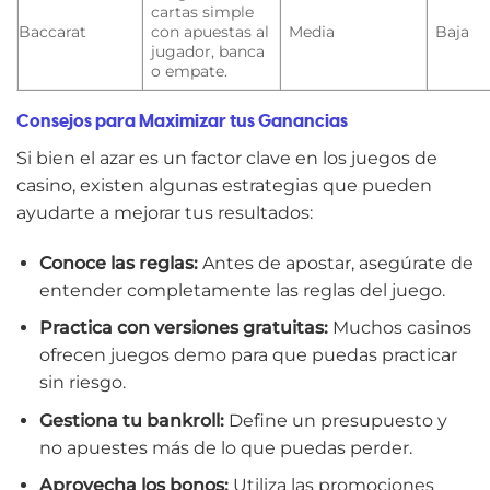
cartas simple
Baccarat
con apuestas al
Media
Baja
jugador, banca
o empate.
Consejos para Maximizar tus Ganancias
Si bien el azar es un factor clave en los juegos de
casino, existen algunas estrategias que pueden
ayudarte a mejorar tus resultados:
Conoce las reglas:
Antes de apostar, asegúrate de
entender completamente las reglas del juego.
Practica con versiones gratuitas:
Muchos casinos
ofrecen juegos demo para que puedas practicar
sin riesgo.
Gestiona tu bankroll:
Define un presupuesto y
no apuestes más de lo que puedas perder.
Aprovecha los bonos:
Utiliza las promociones