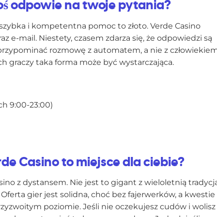
toś odpowie na twoje pytania?
 szybka i kompetentna pomoc to złoto. Verde Casino
az e-mail. Niestety, czasem zdarza się, że odpowiedzi są
 przypominać rozmowę z automatem, a nie z człowiekiem
ch graczy taka forma może być wystarczająca.
h 9:00-23:00)
e Casino to miejsce dla ciebie?
no z dystansem. Nie jest to gigant z wieloletnią tradycją
 Oferta gier jest solidna, choć bez fajerwerków, a kwestie
rzyzwoitym poziomie. Jeśli nie oczekujesz cudów i wolisz