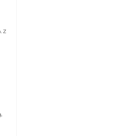
. Z
,