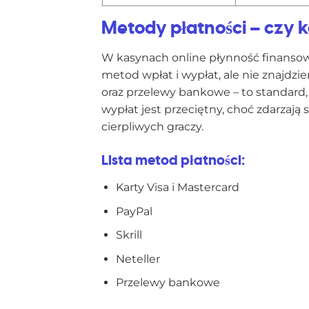
Metody płatności – czy
W kasynach online płynność finansow
metod wpłat i wypłat, ale nie znajdzi
oraz przelewy bankowe – to standard, kt
wypłat jest przeciętny, choć zdarzają 
cierpliwych graczy.
Lista metod płatności:
Karty Visa i Mastercard
PayPal
Skrill
Neteller
Przelewy bankowe