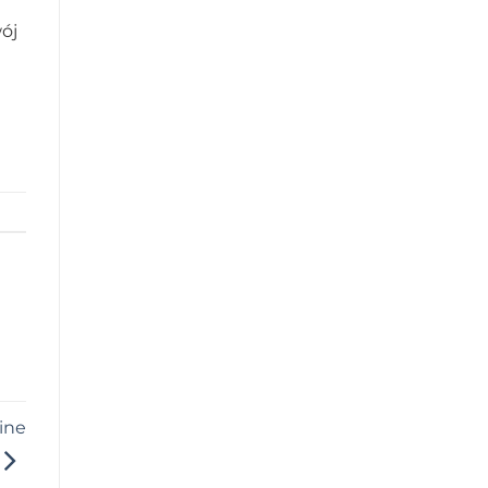
ój
ine