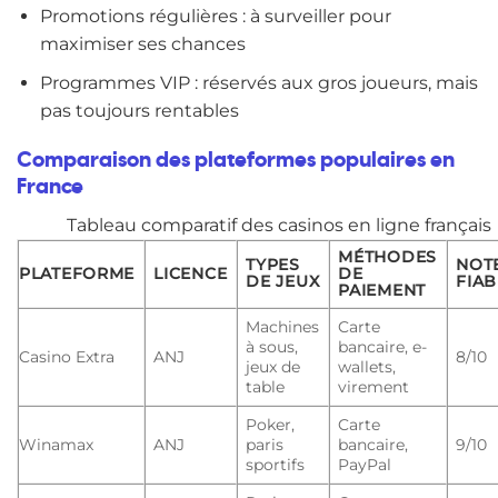
Promotions régulières : à surveiller pour
maximiser ses chances
Programmes VIP : réservés aux gros joueurs, mais
pas toujours rentables
Comparaison des plateformes populaires en
France
Tableau comparatif des casinos en ligne français
MÉTHODES
TYPES
NOT
PLATEFORME
LICENCE
DE
DE JEUX
FIAB
PAIEMENT
Machines
Carte
à sous,
bancaire, e-
Casino Extra
ANJ
8/10
jeux de
wallets,
table
virement
Poker,
Carte
Winamax
ANJ
paris
bancaire,
9/10
sportifs
PayPal