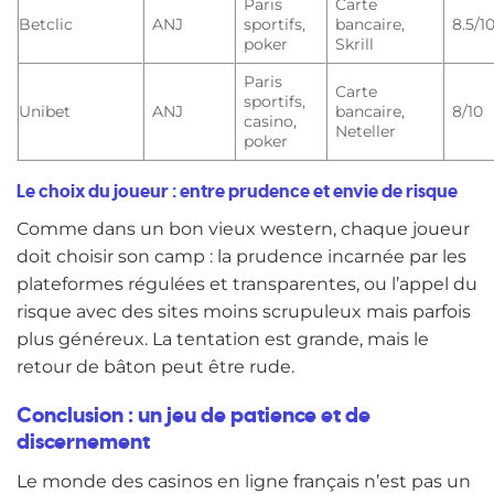
Paris
Carte
Betclic
ANJ
sportifs,
bancaire,
8.5/1
poker
Skrill
Paris
Carte
sportifs,
Unibet
ANJ
bancaire,
8/10
casino,
Neteller
poker
Le choix du joueur : entre prudence et envie de risque
Comme dans un bon vieux western, chaque joueur
doit choisir son camp : la prudence incarnée par les
plateformes régulées et transparentes, ou l’appel du
risque avec des sites moins scrupuleux mais parfois
plus généreux. La tentation est grande, mais le
retour de bâton peut être rude.
Conclusion : un jeu de patience et de
discernement
Le monde des casinos en ligne français n’est pas un