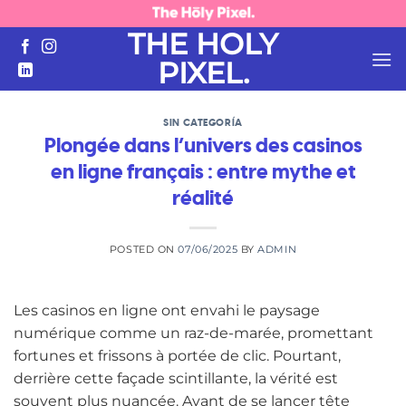
Skip
to
THE HOLY
content
PIXEL.
SIN CATEGORÍA
Plongée dans l’univers des casinos
en ligne français : entre mythe et
réalité
POSTED ON
07/06/2025
BY
ADMIN
Les casinos en ligne ont envahi le paysage
numérique comme un raz-de-marée, promettant
fortunes et frissons à portée de clic. Pourtant,
derrière cette façade scintillante, la vérité est
souvent plus nuancée. Avant de se lancer tête