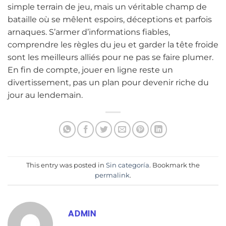
simple terrain de jeu, mais un véritable champ de
bataille où se mêlent espoirs, déceptions et parfois
arnaques. S’armer d’informations fiables,
comprendre les règles du jeu et garder la tête froide
sont les meilleurs alliés pour ne pas se faire plumer.
En fin de compte, jouer en ligne reste un
divertissement, pas un plan pour devenir riche du
jour au lendemain.
This entry was posted in
Sin categoría
. Bookmark the
permalink
.
ADMIN