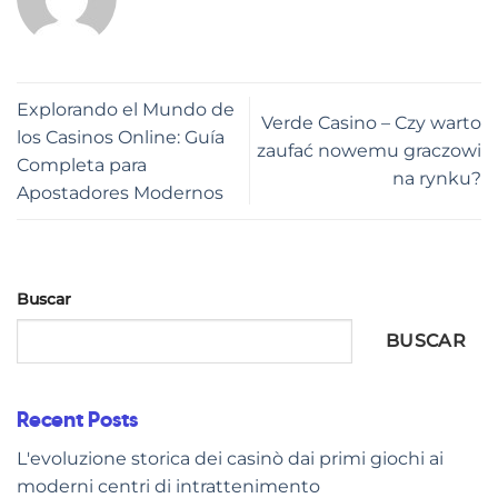
Explorando el Mundo de
Verde Casino – Czy warto
los Casinos Online: Guía
zaufać nowemu graczowi
Completa para
na rynku?
Apostadores Modernos
Buscar
BUSCAR
Recent Posts
L'evoluzione storica dei casinò dai primi giochi ai
moderni centri di intrattenimento