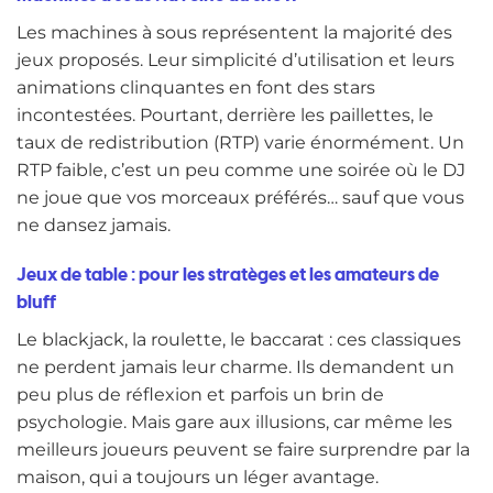
Les machines à sous représentent la majorité des
jeux proposés. Leur simplicité d’utilisation et leurs
animations clinquantes en font des stars
incontestées. Pourtant, derrière les paillettes, le
taux de redistribution (RTP) varie énormément. Un
RTP faible, c’est un peu comme une soirée où le DJ
ne joue que vos morceaux préférés… sauf que vous
ne dansez jamais.
Jeux de table : pour les stratèges et les amateurs de
bluff
Le blackjack, la roulette, le baccarat : ces classiques
ne perdent jamais leur charme. Ils demandent un
peu plus de réflexion et parfois un brin de
psychologie. Mais gare aux illusions, car même les
meilleurs joueurs peuvent se faire surprendre par la
maison, qui a toujours un léger avantage.